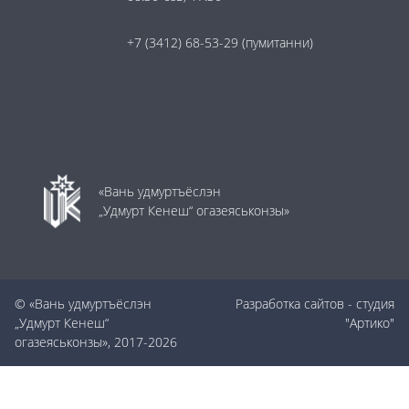
+7 (3412) 68-53-29
(пумитанни)
«Вань удмуртъёслэн
„Удмурт Кенеш“ огазеяськонзы»
© «Вань удмуртъёслэн
Разработка сайтов
- студия
„Удмурт Кенеш“
"Артико"
огазеяськонзы», 2017-2026