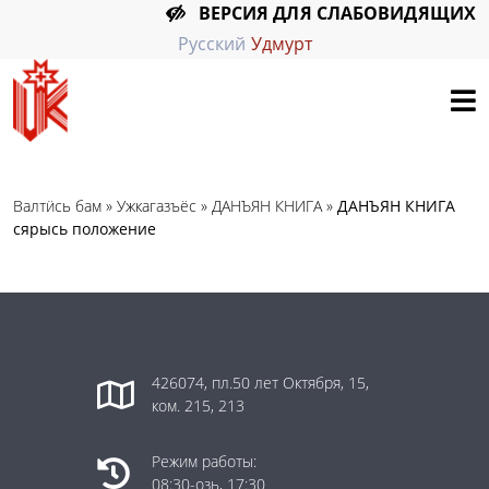
ВЕРСИЯ ДЛЯ СЛАБОВИДЯЩИХ
Русский
Удмурт
Валтӥсь бам
»
Ужкагазъёс
»
ДАНЪЯН КНИГА
»
ДАНЪЯН КНИГА
сярысь положение
426074, пл.50 лет Октября, 15,
ком. 215, 213
Режим работы:
08:30-озь, 17:30