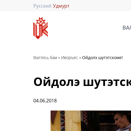
Русский
Удмурт
ВА
Валтӥсь бам
»
Иворъёс
»
Ойдолэ шутэтскоме!
Ойдолэ шутэтс
04.06.2018