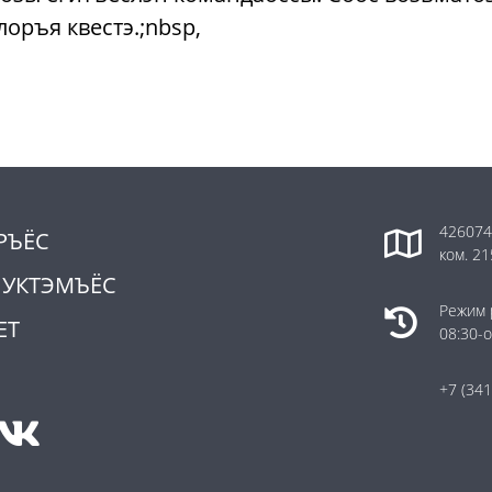
оръя квестэ.;nbsp,
426074,
РЪЁС
ком. 21
ПУКТЭМЪЁС
Режим 
ЕТ
08:30-о
+7 (341