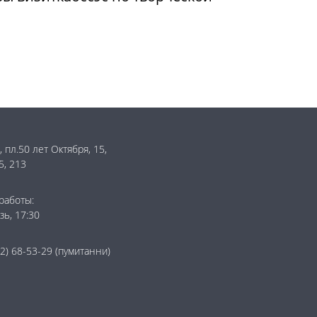
 пл.50 лет Октября, 15,
5, 213
работы:
зь, 17:30
2) 68-53-29
(пумитанни)