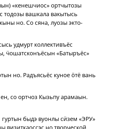
ыын) «кенешчиос» ортчытозы
ёс тодозы вашкала вакытысь
ыны но. Со сяна, луозы экто-
осысь удмурт коллективъёс
лы, ӵошатсконъёсын «Батыръёс»
тын но. Радъясьёс куное ӧтё вань
ен, со ортчоз Кызьпу арамаын.
 гуртын быдэ вуонлы сӥзем «ЭРУ»
зы визиткаоссэс но творческой