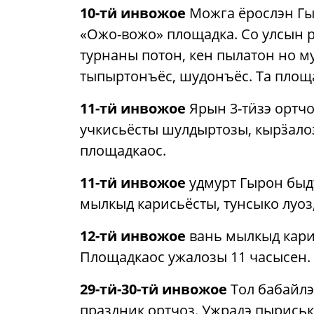
10-тӥ инвожое
Можга ёрослэн Гы
«Ожо-вожо» площадка. Со улсын р
турнаны потон, кен пылатон но м
тыпыртонъёс, шудонъёс. Та площа
11-тӥ инвожое
Ярын 3-тӥзэ ортчо
учкисьёсты шулдыртозы, кырӟало
площадкаос.
11-тӥ инвожое
удмурт Гырон быдт
мылкыд карисьёсты, тунсыко луоз
12-тӥ инвожое
вань мылкыд карис
Площадкаос ужалозы 11 часысен.
29-тӥ-30-тӥ инвожое
Тол бабайлэ
праздник ортчоз. Ужрадэ пыриськ