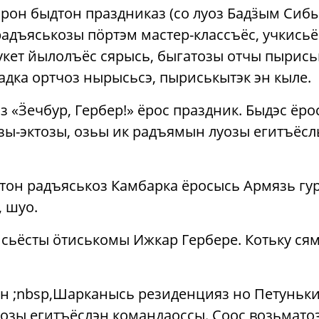
рон быдтон праздниказ (со луоз Бадӟым Сиб
адъяськозы пӧртэм мастер-классъёс, учкись
укет йылолъёс сярысь, быгатозы отчы пыриськ
дка ортчоз нырысьсэ, пыриськытэк эн кыле.
з «Ӟечбур, Гербер!» ёрос праздник. Быдэс ёр
зы-эктозы, озьы ик радъямын луозы егитъёс
он радъяськоз Камбарка ёросысь Армязь гур
, шуо.
ьёсты ӧтиськомы Ижкар Гербере. Котьку сям
н ;nbsp,Шарканысь резиденцияз но Петуньки
озы егитъёслэн командаоссы. Соос возьмато