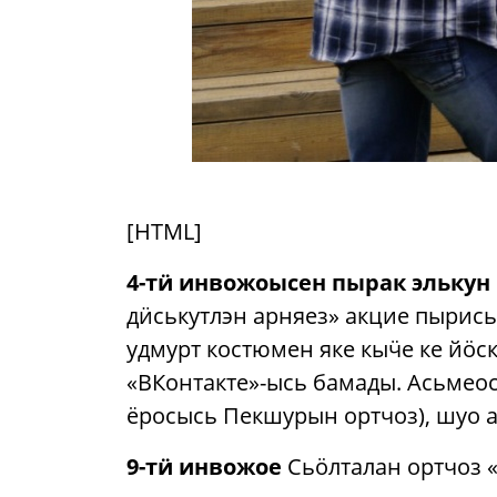
[HTML]
4-тӥ инвожоысен пырак элькун 
дӥськутлэн арняез» акцие пыриськ
удмурт костюмен яке кыӵе ке йӧс
«ВКонтакте»-ысь бамады. Асьмеос
ёросысь Пекшурын ортчоз), шуо а
9-тӥ инвожое
Сьӧлталан ортчоз «