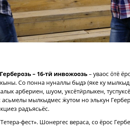
Герберозь – 16-тӥ инвожоозь
– уваос ӧтё ёр
ыны. Со понна нуналлы быдэ (яке ку мылкыд 
калык арбериен, шуом, уксётӥрлыкен, туспук
 асьмелы мылкыдмес ӝутом но элькун Герберл
кциез радъясьёс.
Тетера-фест». Шонергес вераса, со ёрос Герб