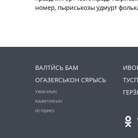
номер, пыриськозы удмурт фолькл
ВАЛТӤСЬ БАМ
ИВО
ОГАЗЕЯСЬКОН СЯРЫСЬ
ТУС
ГЕРӞ
Ужкагазъёс
Азьветлӥсьёс
Историез