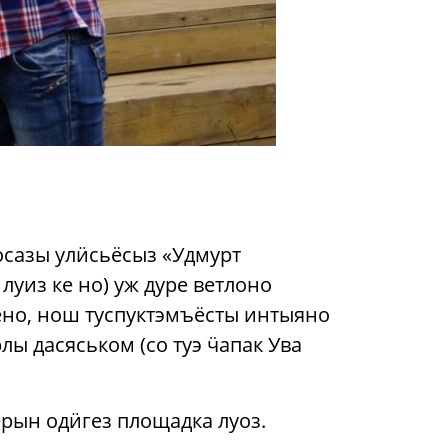
осазы улӥсьёсыз «Удмурт
луиз ке но) уж дуре ветлоно
сёно, нош туспуктэмъёсты интыяно
ы дасяськом (со туэ ӵапак Ува
ерын одӥгез площадка луоз.