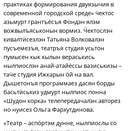
практиках формирования двуязычия в
современной городской среде» ӵектос
азьмурт грантъёсъя Фондэн ялэм
вожвылъяськонын вормиз. Ӵектослэн
кивалтӥсезлэн Татьяна Волковалэн
пусъемезъя, театръя студия усьтон
пумысен кык кылын вераськись
нылпиослэн анай-атайёссы вазиськизы –
таӵе студия Ижкарын ӧй на вал.
Дышетонъя программаез дасян борды
басьтӥськиз удмурт нылпиос понна
«Шудон корка» телепередачалэн авторез
но нуисез Ольга Фархутдинова.
«Театр – аспӧртэм дунне, нылпиослы со