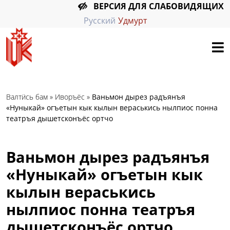
ВЕРСИЯ ДЛЯ СЛАБОВИДЯЩИХ
Русский
Удмурт
Валтӥсь бам
»
Иворъёс
»
Ваньмон дырез радъянъя
«Нуныкай» огъетын кык кылын вераськись нылпиос понна
театръя дышетсконъёс ортчо
Ваньмон дырез радъянъя
«Нуныкай» огъетын кык
кылын вераськись
нылпиос понна театръя
дышетсконъёс ортчо