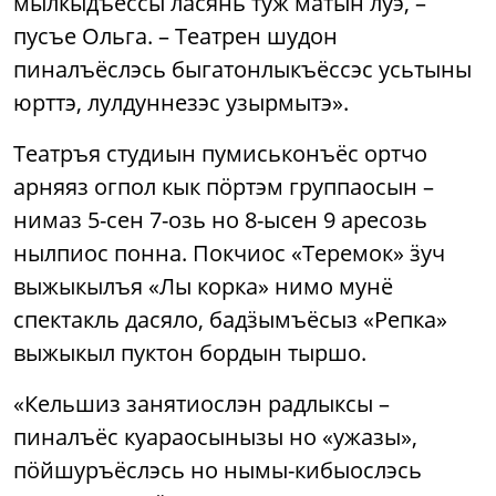
мылкыдъёссы ласянь туж матын луэ, –
пусъе Ольга. – Театрен шудон
пиналъёслэсь быгатонлыкъёссэс усьтыны
юрттэ, лулдуннезэс узырмытэ».
Театръя студиын пумиськонъёс ортчо
арняяз огпол кык пӧртэм группаосын –
нимаз 5-сен 7-озь но 8-ысен 9 аресозь
нылпиос понна. Покчиос «Теремок» ӟуч
выжыкылъя «Лы корка» нимо мунё
спектакль дасяло, бадӟымъёсыз «Репка»
выжыкыл пуктон бордын тыршо.
«Кельшиз занятиослэн радлыксы –
пиналъёс куараосынызы но «ужазы»,
пӧйшуръёслэсь но нымы-кибыослэсь