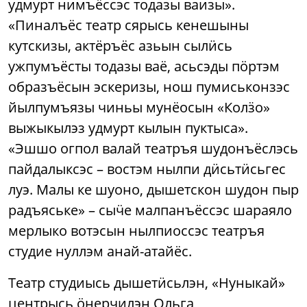
удмурт нимъёссэс тодазы ваизы».
«Пиналъёс театр сярысь кенешыны
кутскизы, актёръёс азьын сылӥсь
ужпумъёсты тодазы ваё, асьсэды пӧртэм
образъёсын эскеризы, нош пумиськонзэс
йылпумъязы чиньы мунёосын «Колӟо»
выжыкылэз удмурт кылын пуктыса».
«Эшшо огпол валай театръя шудонъёслэсь
пайдалыксэс – востэм нылпи дӥсьтӥсьгес
луэ. Малы ке шуоно, дышетскон шудон пыр
радъяське» – сыӵе малпанъёссэс шараяло
мерлыко вотэсын нылпиоссэс театръя
студие нуллэм анай-атайёс.
Театр студиысь дышетӥсьлэн, «Нуныкай»
центрысь ӧнерчилэн Ольга