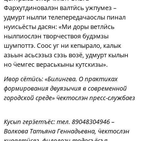
Фархутдиновалэн валтӥсь ужпумез –
удмурт нылпи телепередачаослы пинал
нуисьёсты дасян: «Ми доры ветлӥсь
нылпиослэн творчествоя будэмзы
шумпоттэ. Соос уг ни кепырало, калык
азьын асьсэзыз сэзь возё, удмурт кылын
но ӵемгес вераськыны кутскизы».
Ивор сётӥсь: «Билингва. О практиках
формирования двуязычия в современной
городской среде» ӵектослэн пресс-службаез
Кусып герӟетъёс: тел. 89048304946 –
Волкова Татьяна Геннадьевна, ӵектослэн
кивалтӥсез, филологи тодосъёсъя