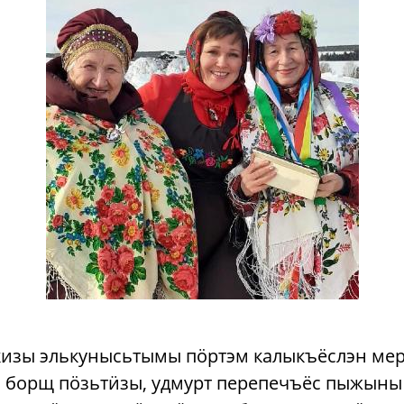
кизы элькунысьтымы пӧртэм калыкъёслэн ме
с борщ пӧзьтӥзы, удмурт перепечъёс пыжыны