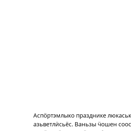
Аспӧртэмлыко празднике люкась
азьветлӥсьёс. Ваньзы ӵошен соо