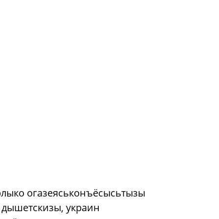
рлыко огазеяськонъёсысьтызы
 дышетскизы, украин