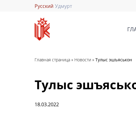
Русский
Удмурт
ГЛ
Главная страница
»
Новости
»
Тулыс эшъяськон
Тулыс эшъяськ
18.03.2022