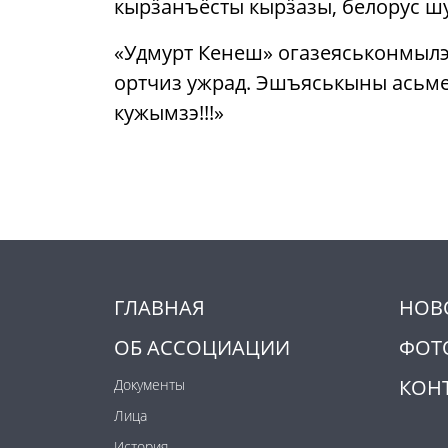
кырӟанъёсты кырӟазы, белорус шу
«Удмурт Кенеш» огазеяськонмылэн
ортчиз ужрад. Эшъяськыны асьме
кужымзэ!!!»
ГЛАВНАЯ
НОВ
ОБ АССОЦИАЦИИ
ФОТ
КОН
Документы
Лица
История