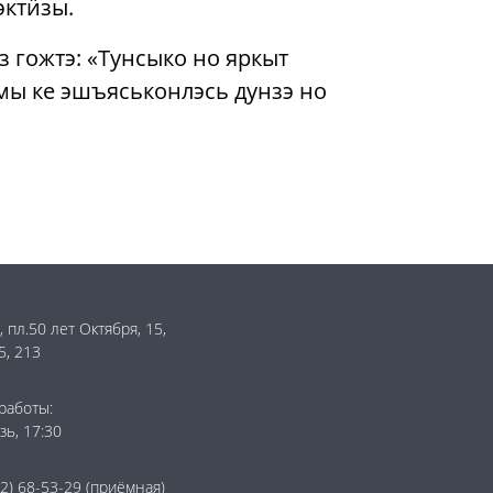
эктӥзы.
 гожтэ: «Тунсыко но яркыт
мы ке эшъяськонлэсь дунзэ но
 пл.50 лет Октября, 15,
5, 213
работы:
зь, 17:30
12) 68-53-29
(приёмная)