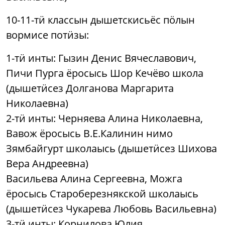
10-11-тӥ классын дышетскисьёс пӧлын
вормисе потӥзы:
1-тӥ инты: Гызин Денис Вячеславович,
Пичи Пурга ёросысь Шор Кечёво школа
(дышетӥсез Долганова Маргарита
Николаевна)
2-тӥ инты: Черняева Алина Николаевна,
Вавож ёросысь В.Е.Калинин нимо
Зямбайгурт школаысь (дышетӥсез Шихова
Вера Андреевна)
Васильева Алина Сергеевна, Можга
ёросысь Староберезнякской школаысь
(дышетӥсез Чукарева Любовь Васильевна)
3-тӥ инты: Корнилова Юлия