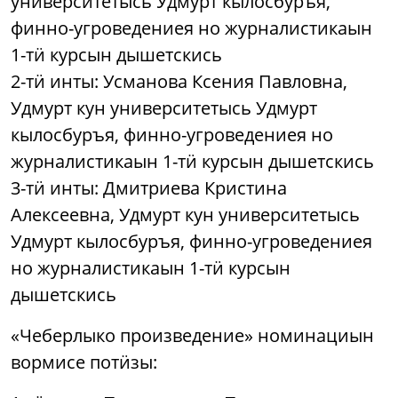
университетысь Удмурт кылосбуръя,
финно-угроведениея но журналистикаын
1-тӥ курсын дышетскись
2-тӥ инты: Усманова Ксения Павловна,
Удмурт кун университетысь Удмурт
кылосбуръя, финно-угроведениея но
журналистикаын 1-тӥ курсын дышетскись
3-тӥ инты: Дмитриева Кристина
Алексеевна, Удмурт кун университетысь
Удмурт кылосбуръя, финно-угроведениея
но журналистикаын 1-тӥ курсын
дышетскись
«Чеберлыко произведение» номинациын
вормисе потӥзы: