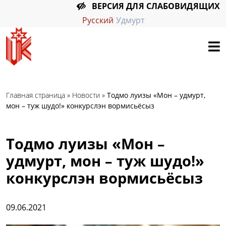
ВЕРСИЯ ДЛЯ СЛАБОВИДЯЩИХ
Русский
Удмурт
Главная страница
»
Новости
»
Тодмо луизы «Мон – удмурт,
мон – туж шудо!» конкурслэн вормисьёсыз
Тодмо луизы «Мон –
удмурт, мон – туж шудо!»
конкурслэн вормисьёсыз
09.06.2021