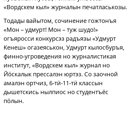
«Вордскем кыл» журналын печатласькозы.
Тодады вайытом, сочинение гожтонъя
«Мон – удмурт! Мон – туж шудо!»
огъяросси конкурсэз радъязы «Удмурт
Кенеш» огазеяськон, Удмурт кылосбуръя,
финно-угроведения но журналистикая
институт, «Вордскем кыл» журнал но
Йӧскалык прессалэн юртэз. Со заочной
амалэн ортчиз, 6-тӥ-11-тӥ классын
дышетскись нылпиос но студентъёс
пӧлын.