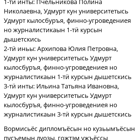
1-тӥ инты: Пчельникова Полина
Николаевна, Удмурт кун университетысь
Удмурт кылосбуръя, финно-угроведениея
но журналистикаын 1-тӥ курсын
дышетскись
2-тӥ иньы: Архипова Юлия Петровна,
Удмурт кун университетысь Удмурт
кылосбуръя, финно-угроведениея но
журналистикаын 1-тӥ курсын дышетскись
3-тӥ инты: Ильина Татьяна Ивановна,
Удмурт кун университетысь Удмурт
кылосбуръя, финно-угроведениея но
журналистикаын 3-тӥ курсын дышетскись
Вормисьёс дипломъёсын но кузьымъёсын
пусъемын луозы, гожтэм ужъёссы