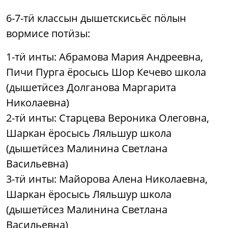
6-7-тӥ классын дышетскисьёс пӧлын
вормисе потӥзы:
1-тӥ инты: Абрамова Мария Андреевна,
Пичи Пурга ёросысь Шор Кечево школа
(дышетӥсез Долганова Маргарита
Николаевна)
2-тӥ инты: Старцева Вероника Олеговна,
Шаркан ёросысь Ляльшур школа
(дышетӥсез Малинина Светлана
Васильевна)
3-тӥ инты: Майорова Алена Николаевна,
Шаркан ёросысь Ляльшур школа
(дышетӥсез Малинина Светлана
Васильевна)