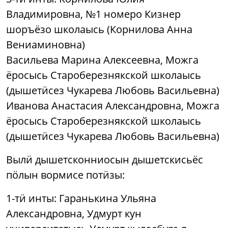
Владимировна, №1 номеро Кизнер
шоръёзо школаысь (Корнилова Анна
Вениаминовна)
Васильева Марина Алексеевна, Можга
ёросысь Староберезнякской школаысь
(дышетӥсез Чукарева Любовь Васильевна)
Иванова Анастасия Александровна, Можга
ёросысь Староберезнякской школаысь
(дышетӥсез Чукарева Любовь Васильевна)
Вылӥ дышетсконниосын дышетскисьёс
пӧлын вормисе потӥзы:
1-тӥ инты: Гаранькина Ульяна
Александровна, Удмурт кун