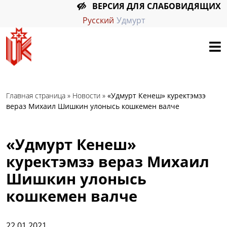
ВЕРСИЯ ДЛЯ СЛАБОВИДЯЩИХ
Русский
Удмурт
Главная страница
»
Новости
»
«Удмурт Кенеш» куректэмзэ
вераз Михаил Шишкин улонысь кошкемен валче
«Удмурт Кенеш»
куректэмзэ вераз Михаил
Шишкин улонысь
кошкемен валче
22.01.2021