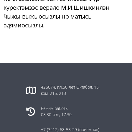
куректэмзэс верало М.И.Шишкинлэн
ӵыжы-выжыосызлы но матысь
адямиосызлы.
426074, пл.50 лет Октября, 15,
ком. 215, 213
Режим работы:
08:30-озь, 17:30
+7 (3412) 68-53-29
(приёмная)