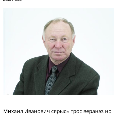
Михаил Иванович сярысь трос веранэз но