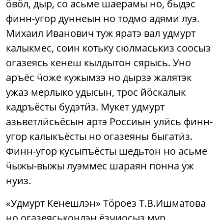
ӧвӧл, дыр, со асьме шаерамы но, быдэс
финн-угор дуннеын но тодмо адями луэ.
Михаил Иванович туж яратэ вал удмурт
калыкмес, соин котьку сюлмаськиз соосыз
огазеясь кенеш кылдытон сярысь. Уно
аръёс ӵоже кужымзэ но дырзэ жалятэк
ужаз мерлыко удысын, трос йӧскалык
кадръёсты будэтӥз. Мукет удмурт
азьветлӥсьёсын артэ Россиын улӥсь финн-
угор калыкъёсты но огазеяны быгатӥз.
Финн-угор кусыпъёсты шедьтон но асьме
ӵыжы-выжы луэммес шараян понна уж
нуиз.
«Удмурт Кенешлэн» Тӧроез Т.В.Ишматова
но огазеяськонлэн ёзчиосыз мур