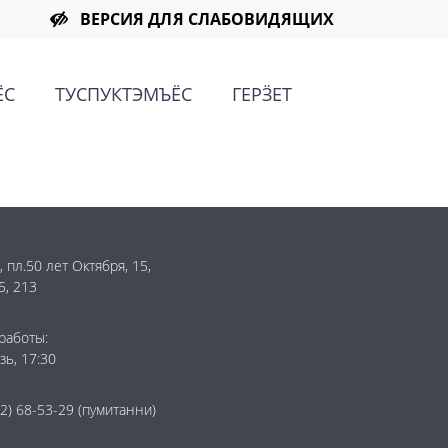
ВЕРСИЯ ДЛЯ СЛАБОВИДЯЩИХ
ЁС
ТУСПУКТЭМЪЁС
ГЕРӞЕТ
 пл.50 лет Октября, 15,
5, 213
работы:
зь, 17:30
2) 68-53-29
(пумитанни)