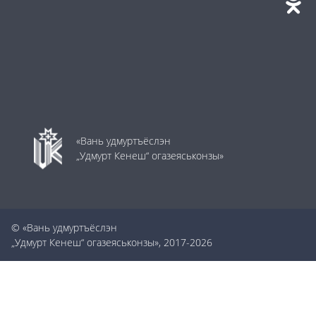
«Вань удмуртъёслэн
„Удмурт Кенеш“ огазеяськонзы»
© «Вань удмуртъёслэн
„Удмурт Кенеш“ огазеяськонзы», 2017-2026