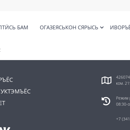
ЛТӤСЬ БАМ
ОГАЗЕЯСЬКОН СЯРЫСЬ
ИВОРЪ
С
426074,
РЪЁС
ком. 21
ПУКТЭМЪЁС
Режим 
ЕТ
08:30-о
+7 (341