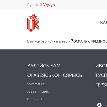
Русский
Удмурт
ВА
Валтӥсь бам
»
Ужкагазъёс
»
ЙӦСКАЛЫК ПРЕМИО
ВАЛТӤСЬ БАМ
ИВО
ОГАЗЕЯСЬКОН СЯРЫСЬ
ТУС
ГЕРӞ
Ужкагазъёс
Азьветлӥсьёс
Историез