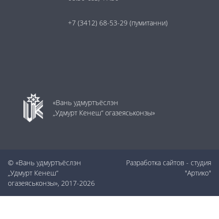
+7 (3412) 68-53-29
(пумитанни)
«Вань удмуртъёслэн
„Удмурт Кенеш“ огазеяськонзы»
© «Вань удмуртъёслэн
Разработка сайтов
- студия
„Удмурт Кенеш“
"Артико"
огазеяськонзы», 2017-2026