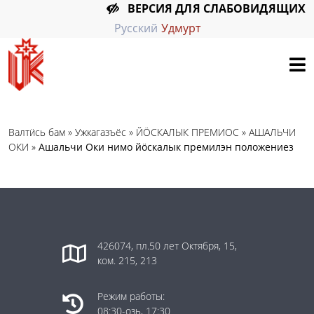
ВЕРСИЯ ДЛЯ СЛАБОВИДЯЩИХ
Русский
Удмурт
Валтӥсь бам
»
Ужкагазъёс
»
ЙӦСКАЛЫК ПРЕМИОС
»
АШАЛЬЧИ
ОКИ
»
Ашальчи Оки нимо йӧскалык премилэн положениез
426074, пл.50 лет Октября, 15,
ком. 215, 213
Режим работы:
08:30-озь, 17:30