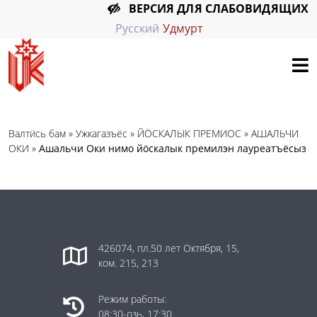
ВЕРСИЯ ДЛЯ СЛАБОВИДЯЩИХ
Русский
Удмурт
Валтӥсь бам
»
Ужкагазъёс
»
ЙӦСКАЛЫК ПРЕМИОС
»
АШАЛЬЧИ
ОКИ
»
Ашальчи Оки нимо йӧскалык премилэн лауреатъёсыз
426074, пл.50 лет Октября, 15,
ком. 215, 213
Режим работы:
08:30-озь, 17:30