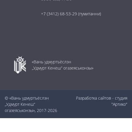
+7 (3412) 68-53-29
(пумитанни)
«Вань удмуртъёслэн
„Удмурт Кенеш“ огазеяськонзы»
© «Вань удмуртъёслэн
Разработка сайтов
- студия
„Удмурт Кенеш“
"Артико"
огазеяськонзы», 2017-2026