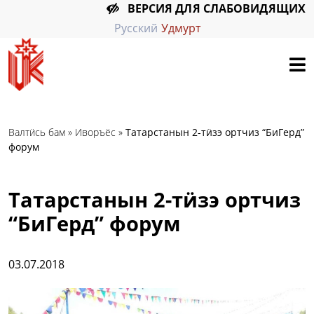
ВЕРСИЯ ДЛЯ СЛАБОВИДЯЩИХ
Русский
Удмурт
Валтӥсь бам
»
Иворъёс
»
Татарстанын 2-тӥзэ ортчиз “БиГерд”
форум
Татарстанын 2-тӥзэ ортчиз
“БиГерд” форум
03.07.2018