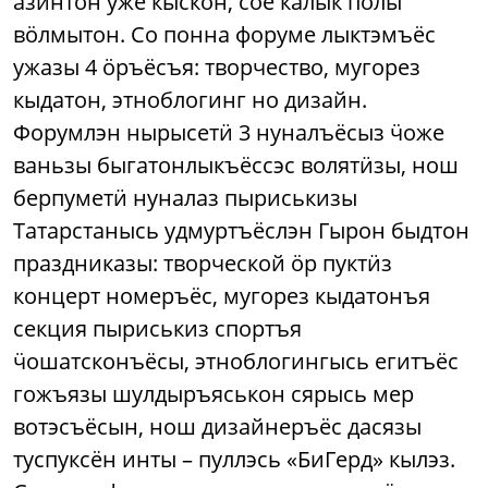
азинтон уже кыскон, сое калык пӧлы
вӧлмытон. Со понна форуме лыктэмъёс
ужазы 4 ӧръёсъя: творчество, мугорез
кыдатон, этноблогинг но дизайн.
Форумлэн нырысетӥ 3 нуналъёсыз ӵоже
ваньзы быгатонлыкъёссэс волятӥзы, нош
берпуметӥ нуналаз пыриськизы
Татарстанысь удмуртъёслэн Гырон быдтон
праздниказы: творческой ӧр пуктӥз
концерт номеръёс, мугорез кыдатонъя
секция пыриськиз спортъя
ӵошатсконъёсы, этноблогингысь егитъёс
гожъязы шулдыръяськон сярысь мер
вотэсъёсын, нош дизайнеръёс дасязы
туспуксён инты – пуллэсь «БиГерд» кылэз.