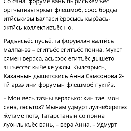
Со сяна, форуме вань пыриськемъёс
ортчытӥзы яркыт флешмоб, соос борды
итӥськизы Балтаси ёросысь кырӟась-
эктӥсь коллективъёс но.
Радъясьёс пусъё, та форумлэн валтӥсь
малпанэз – егитъёс егитъёс понна. Мукет
сямен вераса, асьсэос егитъёс дышето
эшъёссэс кыӵе ке ужлы. Кылсярысь,
Казаньын дышетскись Анна Самсонова 2-
тӥ арзэ ини форумын флешмоб пуктӥз.
– Мон весь тазьы верасько: кин тае, мон
сяна, лэсьтоз? Мынам удмурт лулчеберетэз
ӝутэме потэ, Татарстанын со понна
луонлыкъёс вань, – вера Анна. – Удмурт