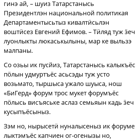
гинэ ай, – шуиз Татарстанысь
Президентлэн национальной политикая
Департаментысьтыз кивалтӥсьлэн
воштӥсез Евгений Ефимов. – Тӥляд туж ӟеч
луонлыкты люкаськылыны, мар ке выльзэ
малпаны.
Со озьы ик пусйиз, Татарстанысь калыкъёс
пӧлын удмуртъёс асьсэды туж усто
возьмато, тыршыса ужало шуыса, нош
«БиГерд» форум трос мукет форумъёс
пӧлысь висъяське аслаз семьяын кадь ӟеч
кусыпъёсыныз.
Зэм но, нырысетӥ нуналысеныз ик форуме
лыктэмъёс капчиен ог-огенызы но,