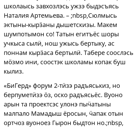
школаысь завхозлэсь ужзэ быдэсъясь
Наталия Артемьева. – ;nbsp,Сюлмысь
эктыны-кырӟаны дышетскизы. Макем
шумпотымон со! Татын егитъёс шоры
учкыса сылӥ, нош ужысь бертыку, ас
поннам кырӟаса бертылӥ. Табере соослэсь
мӧзмо ини, соостэк школамы копак буш
кылиз.
«БиГерд» форум 2-тӥзэ радъяськиз, но
берпуметӥзэ ӧз, оско радъясьёс. Вуоно
арын та проектсэс улонэ пыӵатыны
малпало Мамадыш ёросын, ӵапак отын
ортчоз вуоноез Гырон быдтон но.;nbsp,