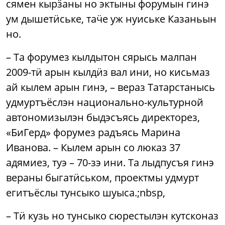
сямен кырӟаны но эктыны форумын гинэ
ум дышетӥське, таӵе уж нуиське Казаньын
но.
– Та форумез кылдытон сярысь малпан
2009-тӥ арын кылдӥз вал ини, но кисьмаз
ай кылем арын гинэ, – вераз Татарстанысь
удмуртъёслэн национально-культурной
автономизылэн быдэсъясь директорез,
«БиГерд» форумез радъясь Марина
Иванова. – Кылем арын со люказ 37
адямиез, туэ – 70-зэ ини. Та лыдпусъя гинэ
вераны быгатӥськом, проектмы удмурт
егитъёслы тунсыко шуыса.;nbsp,
– Тӥ кузь но тунсыко сюрестылэн кутсконаз