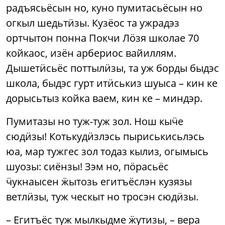
радъясьёсын но, куно пумитасьёсын но
огкыл шедьтӥзы. Кузёос та ужрадэз
ортчытон понна Покчи Лӧзя школае 70
койкаос, изён арбериос вайиллям.
Дышетӥсьёс поттылӥзы, та уж борды быдэс
школа, быдэс гурт итӥськиз шуыса – кин ке
дорысьтыз койка ваем, кин ке – миндэр.
Пумитазы но туж-туж зол. Нош кыӵе
сюдӥзы! Котькудӥзлэсь пыриськисьлэсь
юа, мар тужгес зол тодаз кылиз, огымысь
шуозы: сиёнзы! Зэм но, пӧрасьёс
ӵукнаысен ӝытозь егитъёслэн кузязы
ветлӥзы, туж ческыт но тросэн сюдӥзы.
– Егитъёс туж мылкыдме ӝутизы, – вера