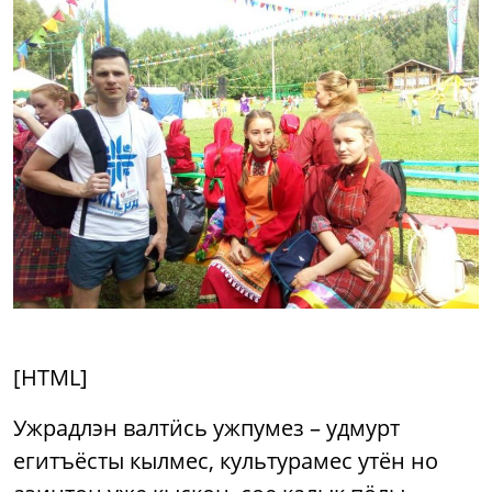
[HTML]
Ужрадлэн валтӥсь ужпумез – удмурт
егитъёсты кылмес, культурамес утён но