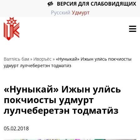
ВЕРСИЯ ДЛЯ СЛАБОВИДЯЩИХ
Русский
Удмурт
Валтӥсь бам
»
Иворъёс
»
«Нуныкай» Ижын улӥсь покчиосты
удмурт лулчеберетэн тодматӥз
«Нуныкай» Ижын улӥсь
покчиосты удмурт
лулчеберетэн тодматӥз
05.02.2018