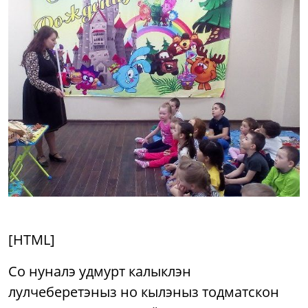
[HTML]
Со нуналэ удмурт калыклэн
лулчеберетэныз но кылэныз тодматскон