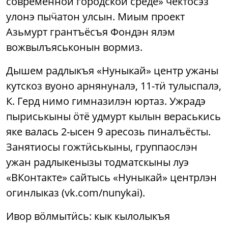
современной городской среде» ӵектосэз
улонэ пыӵатон улсын. Миым проект
Азьмурт грантъёсъя Фондэн ялэм
вожвылъяськонын вормиз.
Дышем радлыкъя «Нуныкай» центр ужаны
кутскоз вуоно арнянуналэ, 11-тӥ тулыспалэ,
К. Герд нимо гимназилэн юртаз. Ужрадэ
пыриськыны ӧтё удмурт кылын вераськись
яке валась 2-ысен 9 аресозь пиналъёсты.
Занятиосы гожтӥськыны, группаослэн
ужан радлыкенызы тодматскыны луэ
«ВКонтакте» сайтысь «Нуныкай» центрлэн
огинлыказ (vk.com/nunykai).
Ивор вӧлмытӥсь: кык кылолыкъя