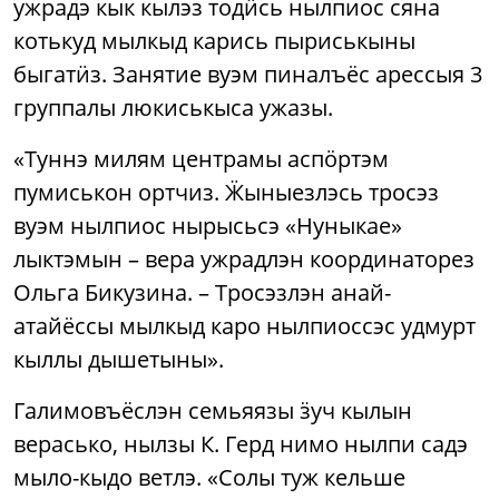
ужрадэ кык кылэз тодӥсь нылпиос сяна
котькуд мылкыд карись пыриськыны
быгатӥз. Занятие вуэм пиналъёс арессыя 3
группалы люкиськыса ужазы.
«Туннэ милям центрамы аспӧртэм
пумиськон ортчиз. Ӝыныезлэсь тросэз
вуэм нылпиос нырысьсэ «Нуныкае»
лыктэмын – вера ужрадлэн координаторез
Ольга Бикузина. – Тросэзлэн анай-
атайёссы мылкыд каро нылпиоссэс удмурт
кыллы дышетыны».
Галимовъёслэн семьяязы ӟуч кылын
верасько, нылзы К. Герд нимо нылпи садэ
мыло-кыдо ветлэ. «Солы туж кельше