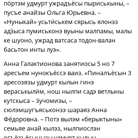
пӧртэм удмурт ужрадъёсы пыриськыны, –
пусъе анайзы Ольга Юрьевна. –
«Нуныкай» усьтӥськем сярысь ялонэз
адӟыса пумиськонэ вуыны малпамы, малы
ке шуоно, ужрад ватсаса тодон-валан
басьтон инты луэ».
Анна Галактионова занятиосы 5 но 7
аресъем нунокъёссэ ваиз. «Пиналъёсын 3
аресозязы удмурт кылын гинэ
вераськылӥм, нош нылпи садэ ветлыны
кутскыса – ӟучомизы, –
сюлэмшугъяськонзэ шараяз Анна
Фёдоровна. – Потэ вылэм «берыктыны»
семьяе анай кылэз, нылпиослэн
огъёзъёсынызы удмурт кылын