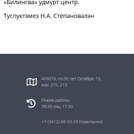
«Билингва» удмурт центр.
Туспуктэмез Н.А. Степановалэн
426074, пл.50 лет Октября, 15,
ком. 215, 213
Режим работы:
08:30-озь, 17:30
+7 (3412) 68-53-29
(пумитанни)