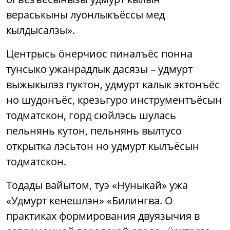
вераськыны луонлыкъёссы мед
кылдысалзы».
Центрысь ӧнерчиос пиналъёс понна
тунсыко ужанрадлык дасязы – удмурт
выжыкылэз пуктон, удмурт калык эктонъёс
но шудонъёс, крезьгуро инструментъёсын
тодматскон, горд сюйлэсь шулась
пельнянь кутон, пельнянь вылтусо
открытка лэсьтон но удмурт кылъёсын
тодматскон.
Тодады вайытом, туэ «Нуныкай» ужа
«Удмурт кенешлэн» «Билингва. О
практиках формирования двуязычия в