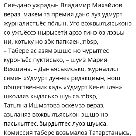
Сӥё-дано ужрадын Владимир Михайлов
вераз, макем та премия дано луэ удмурт
журналистъёс пӧлын. Уго вожвылъяськонэ
со ужъёссэ нырысетӥ арзэ гинэ ӧз лэзьы
ни, котьку но зӧк папкаен.;nbsp,
– Табере ас азям эшшо но чурытгес
куронъёс пуктӥсько, – шуиз Мария
Векшина. – Данъяськисько, журналист
сямен «Удмурт дунне» редакциын, нош
общественник кадь «Удмурт Кенешлэн»
школаяз кыдасько шуыса.;nbsp,
Татьяна Ишматова оскемзэ вераз,
азьланяз вожвылъяськон эшшо но
паськытгес, ӟырдытгес луоз шуыса.
Комиссия табере возьмалоз Татарстанысь,