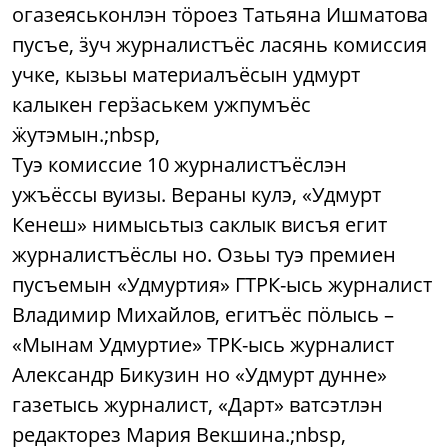
огазеяськонлэн тӧроез Татьяна Ишматова
пусъе, ӟуч журналистъёс ласянь комиссия
учке, кызьы материалъёсын удмурт
калыкен герӟаськем ужпумъёс
ӝутэмын.;nbsp,
Туэ комиссие 10 журналистъёслэн
ужъёссы вуизы. Вераны кулэ, «Удмурт
Кенеш» нимысьтыз саклык висъя егит
журналистъёслы но. Озьы туэ премиен
пусъемын «Удмуртия» ГТРК-ысь журналист
Владимир Михайлов, егитъёс пӧлысь –
«Мынам Удмуртие» ТРК-ысь журналист
Александр Бикузин но «Удмурт дунне»
газетысь журналист, «Дарт» ватсэтлэн
редакторез Мария Векшина.;nbsp,