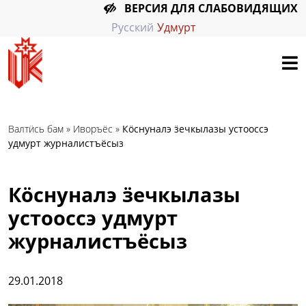
ВЕРСИЯ ДЛЯ СЛАБОВИДЯЩИХ
Русский
Удмурт
Валтӥсь бам
»
Иворъёс
»
Кӧснуналэ ӟечкылазы устооссэ
удмурт журналистъёсыз
Кӧснуналэ ӟечкылазы
устооссэ удмурт
журналистъёсыз
29.01.2018