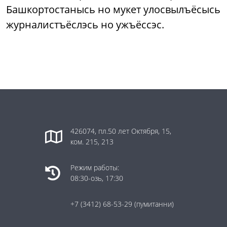
Башкортостанысь но мукет улосвылъёсысь
журналистъёслэсь но ужъёссэс.
426074, пл.50 лет Октября, 15,
ком. 215, 213
Режим работы:
08:30-озь, 17:30
+7 (3412) 68-53-29
(пумитанни)