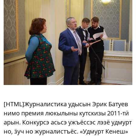
[HTML]Журналистика удысын Эрик Батуев
нимо премия люкылыны кутскизы 2011-тӥ
арын. Конкурсэ асьсэ ужъёссэс лэзё удмурт
но, ӟуч но журналистъёс. «Удмурт Кенеш»