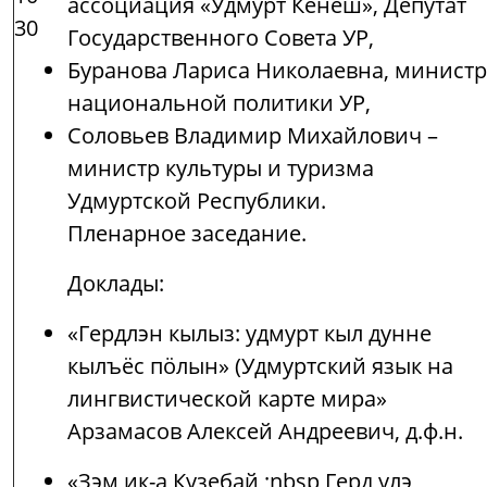
ассоциация «Удмурт Кенеш», Депутат
30
Государственного Совета УР,
Буранова Лариса Николаевна, министр
национальной политики УР,
Соловьев Владимир Михайлович –
министр культуры и туризма
Удмуртской Республики.
Пленарное заседание.
Доклады:
«Гердлэн кылыз: удмурт кыл дунне
кылъёс пӧлын» (Удмуртский язык на
лингвистической карте мира»
Арзамасов Алексей Андреевич, д.ф.н.
«Зэм ик-а Кузебай ;nbsp,Герд улэ