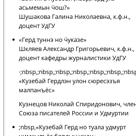
асьмемын ӵош?»
Шушакова Галина Николаевна, к.ф.н.,
доцент УдГУ
«Герд туннэ но ӵуказе»
Шкляев Александр Григорьевич, к.ф.н.,
доцент кафедры журналистики УдГУ
·;nbsp,;nbsp,;nbsp,;nbsp,;nbsp,;nbsp,;nbs
«Кузебай Гердлэн улон сюресэзъя
малпанъёс»
Кузнецов Николай Спиридонович, чле
Союза писателей России и Удмуртии
;nbsp,«Кузебай Герд но туала удмурт