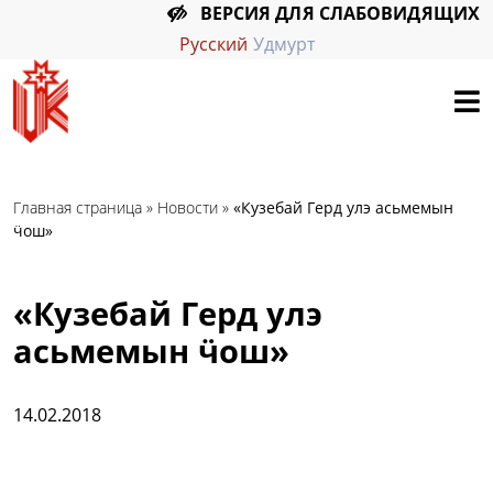
ВЕРСИЯ ДЛЯ СЛАБОВИДЯЩИХ
Русский
Удмурт
Главная страница
»
Новости
»
«Кузебай Герд улэ асьмемын
ӵош»
«Кузебай Герд улэ
асьмемын ӵош»
14.02.2018