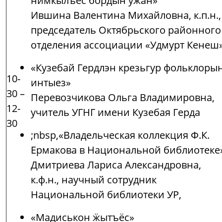
нимкылъёс бордын ужан»
Ившина Валентина Михайловна, к.п.н.,
председатель Октябрьского районного
отделения ассоциации «Удмурт Кенеш
«Кузебай Гердлэн крезьгур фольклоры
10-
интыез»
30 –
Перевозчикова Ольга Владимировна,
12-
учитель УГНГ имени Кузебая Герда
30
;nbsp,«Владельческая коллекция Ф.К.
Ермакова в Национальной библиотеке
Дмитриева Лариса Александровна,
к.ф.н., научный сотрудник
Национальной библиотеки УР,
«Мадиськон ӝытъёс»