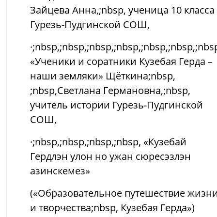
Зайцева Анна,;nbsp, ученица 10 класса
Гурезь-Пудгинской СОШ,
·;nbsp,;nbsp,;nbsp,;nbsp,;nbsp,;nbsp,;nbs
«Ученики и соратники Кузебая Герда –
наши земляки» Щёткина;nbsp,
;nbsp,Светлана Германовна,;nbsp,
учитель истории Гурезь-Пудгинской
СОШ,
·;nbsp,;nbsp,;nbsp,;nbsp, «Кузебай
Гердлэн улон но ужан сюресэзлэн
азинскемез»
(«Образовательное путешествие жизн
и творчества;nbsp, Кузебая Герда»)